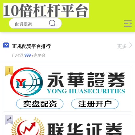
正规配资平台排行
更多
已收录
999
+家平台