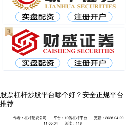
股票杠杆炒股平台哪个好？安全正规平台
推荐
作者：杠杆配资公司
平台：10倍杠杆平台
更新：2026-04-20
11:05:04
阅读：118