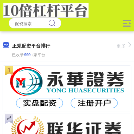
正规配资平台排行
更多
已收录
999
+家平台