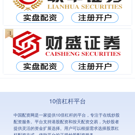
10倍杠杆平台
中国配资网是一家提供10倍杠杆的平台，专注于在线炒股
配资服务。平台支持港股配资和按天配资交易，为炒股者
提供灵活的资金扩展选择。用户可以根据需求选择股票杠
杆配资方式，借助平台的正规炒股配资服务。