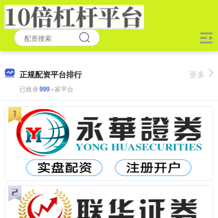
正规配资平台排行
更多
已收录
999
+家平台