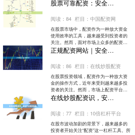
股软件，是投资者驰骋股海的必备工
股票可靠配资：安全杠杆优选指南
具。面对市场上琳琅满....
阅读：
84
栏目：
中国配资网
在股票市场中，配资作为一种放大资金
使用效率的工具，越来越受到投资者的
关注。然而，面对市场上众多的配资平
台，如何选择可靠、安全的配资服务，
正规配资网站｜安全可靠平台推荐
成为投资者必须面对的核心....
阅读：
86
栏目：
在线炒股配资
在股票投资领域，配资作为一种放大资
金的操作方式，近年来受到越来越多投
资者的关注。然而，市场上配资平台鱼
龙混杂，如何选择一家**正规配资网站
在线炒股配资识，安全平台甄别指南
**，成为投资者必须面....
阅读：
77
栏目：
10倍杠杆平台
在股市波动加剧的背景下，越来越多的
投资者开始关注“配资”这一杠杆工具。所