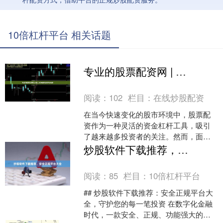
10倍杠杆平台 相关话题
专业的股票配资网 | 安全正规的股票配资平台推荐
阅读：
102
栏目：
在线炒股配资
在当今快速变化的股市环境中，股票配
资作为一种灵活的资金杠杆工具，吸引
了越来越多投资者的关注。然而，面对
市场上众多的配资平台，如何选择一个**
炒股软件下载推荐，安全正规平台大全
安全正规的股票配资平....
阅读：
85
栏目：
10倍杠杆平台
## 炒股软件下载推荐：安全正规平台大
全，守护您的每一笔投资 在数字化金融
时代，一款安全、正规、功能强大的炒