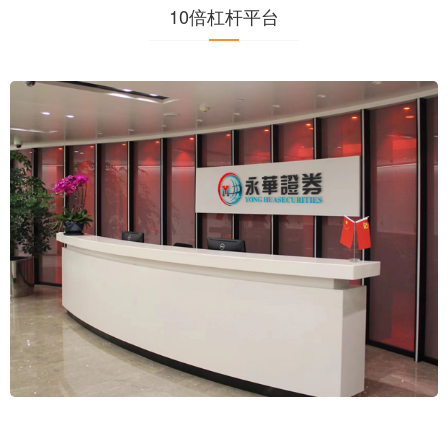
10倍杠杆平台