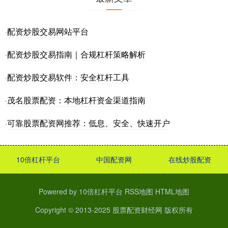
配资炒股交易网站平台
·
配资炒股交易指南｜合规杠杆策略解析
·
配资炒股交易软件：安全杠杆工具
·
茂名股票配资：本地杠杆资金渠道指南
·
可靠股票配资网推荐：低息、安全、快速开户
·
10倍杠杆平台
中国配资网
在线炒股配资
Powered by
10倍杠杆平台
RSS地图
HTML地图
Copyright
© 2013-2025
股票配资财经网
版权所有