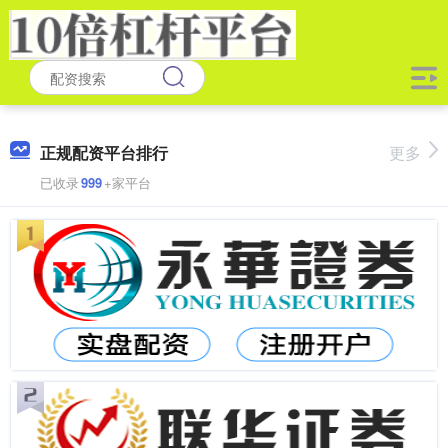
正规配资平台排行
更多
已收录
999
+家平台