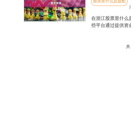
股票里什么是超配
在浙江股票里什么
些平台通过提供资
1. 彼得·林奇（P....
共