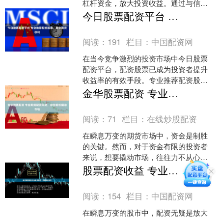
杠杆资金，放大投资收益。通过与信誉
良好的配资平台合作，投资者可以获得
今日股票配资平台 专业推荐配资股票，助你投资获利
高达数倍的资金杠杆，从而....
阅读：
191
栏目：
中国配资网
在当今竞争激烈的投资市场中今日股票
配资平台，配资股票已成为投资者提升
收益率的有效手段。专业推荐配资股票
可以帮助您把握市场机遇，实现投资获
金华股票配资 专业期货配资网站，助您轻松撬动市场
利。 * **快速增资：....
阅读：
71
栏目：
在线炒股配资
在瞬息万变的期货市场中，资金是制胜
的关键。然而，对于资金有限的投资者
来说，想要撬动市场，往往力不从心。
此时，专业期货配资网站便应运而生。
股票配资收益 专业配资推荐，助你掘金股市
选择持有合法经营资质的....
阅读：
154
栏目：
中国配资网
在瞬息万变的股市中，配资无疑是放大