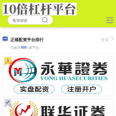
正规配资平台排行
更多
已收录
999
+家平台