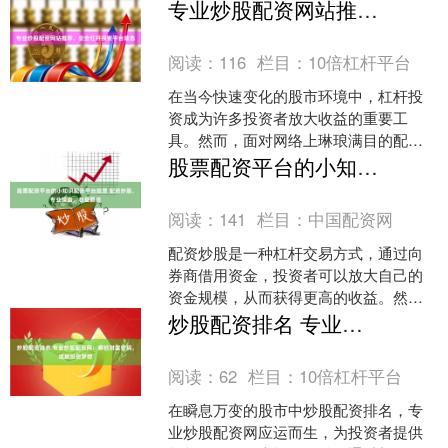
的配资选择，如何甄别并选择一家专
专业炒股配资网站推荐，安全杠杆投资平台首选
业、正规的股票配资机构成为投....
阅读：
116
栏目：
10倍杠杆平台
在当今快速变化的股市环境中，杠杆投
资成为许多投资者放大收益的重要工
具。然而，面对网络上琳琅满目的配资
平台，如何选择一个既专业又安全的炒
股票配资平台的小知识配资平台股票 配资炒股，专业操盘，收益翻倍
股配资网站，成为投资者面临....
阅读：
141
栏目：
中国配资网
配资炒股是一种杠杆交易方式，通过向
券商借用资金，投资者可以放大自己的
资金规模，从而获得更高的收益。然
而，配资炒股也存在一定风险，需要谨
炒股配资排名 专业炒股配资网：解锁财富密码，成就投资梦想
慎操作。 * **放大收益....
阅读：
62
栏目：
10倍杠杆平台
在瞬息万变的股市中炒股配资排名，专
业炒股配资网应运而生，为投资者提供