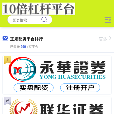
正规配资平台排行
更多
已收录
999
+家平台